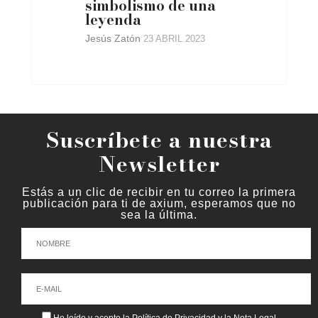
simbolismo de una
leyenda
Jesús Zatón
23 ABRIL 2023
Suscríbete a nuestra
Newsletter
Estás a un clic de recibir en tu correo la primera
publicación para ti de axium, esperamos que no
sea la última.
He leído y acepto la
Política de Privacidad
y la
Nota Legal