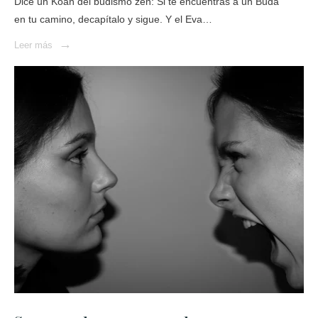
Dice un Kōan del budismo zen: Si te encuentras a un Buda
en tu camino, decapítalo y sigue. Y el Eva…
→
Leer más